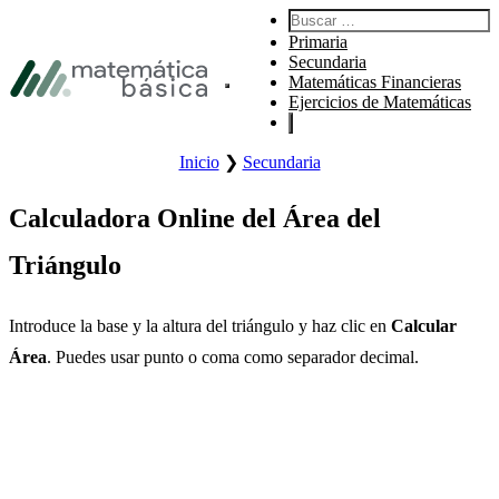
Saltar a la navegación principal
Buscar:
Saltar al contenido principal
Primaria
Saltar al pie de página
Secundaria
Matemáticas Financieras
Abre el menú principal del sitio.
Ejercicios de Matemáticas
Inicio
❯
Secundaria
Calculadora Online del Área del
Triángulo
Introduce la base y la altura del triángulo y haz clic en
Calcular
Área
. Puedes usar punto o coma como separador decimal.