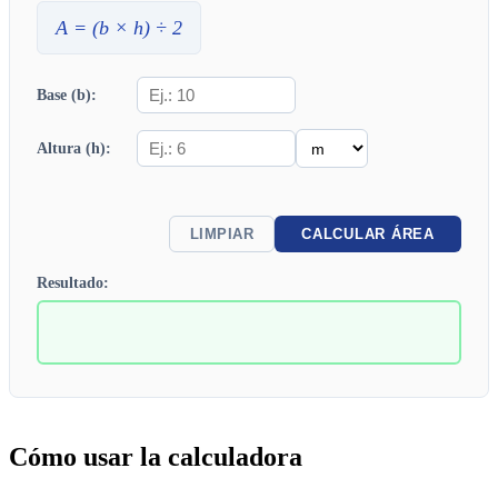
A
= (
b
×
h
) ÷ 2
Base (b):
Altura (h):
LIMPIAR
CALCULAR ÁREA
Resultado:
Cómo usar la calculadora