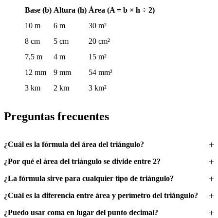
Base (b)
Altura (h)
Área (A = b × h ÷ 2)
10 m
6 m
30 m²
8 cm
5 cm
20 cm²
7,5 m
4 m
15 m²
12 mm
9 mm
54 mm²
3 km
2 km
3 km²
Preguntas frecuentes
¿Cuál es la fórmula del área del triángulo?
¿Por qué el área del triángulo se divide entre 2?
¿La fórmula sirve para cualquier tipo de triángulo?
¿Cuál es la diferencia entre área y perímetro del triángulo?
¿Puedo usar coma en lugar del punto decimal?