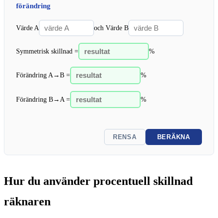
förändring
Värde A
och Värde B
Symmetrisk skillnad =
%
Förändring A→B =
%
Förändring B→A =
%
RENSA
BERÄKNA
Hur du använder procentuell skillnad
räknaren