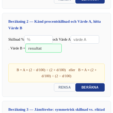
Beräkning 2 — Känd procentskillnad och Värde A, hitta
Värde B
Skillnad %
och Värde A
. Värde B =
B = A × (2 − d/100) ÷ (2 + d/100) eller B = A × (2 +
d/100) ÷ (2 − d/100)
RENSA
BERÄKNA
Beräkning 3 — Jämförelse: symmetrisk skillnad vs. riktad