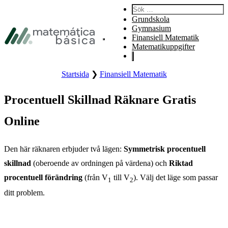
Gå till huvudnavigering
Sök:
Gå till huvudinnehåll
Grundskola
Gå till sidfot
Gymnasium
Finansiell Matematik
Öppna webbplatsens huvudmeny.
Matematikuppgifter
Startsida
❯
Finansiell Matematik
Procentuell Skillnad Räknare Gratis
Online
Den här räknaren erbjuder två lägen:
Symmetrisk procentuell
skillnad
(oberoende av ordningen på värdena) och
Riktad
procentuell förändring
(från V
till V
). Välj det läge som passar
1
2
ditt problem.