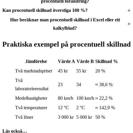
procentuell förändring?
Kan procentuell skillnad överstiga 100 %?
Hur beräknar man procentuell skillnad i Excel eller ett
kalkylblad?
Praktiska exempel på procentuell skillnad
Jämförelse
Värde A
Värde B
Skillnad %
Två marknadspriser
45 kr
55 kr
20 %
Två
23
34
≈ 38,6 %
laboratorieresultat
Medelhastigheter
80 km/h
100 km/h
≈ 22,2 %
Två temperaturer
12 °C
2 °C
≈ 142,9 %
Två löner
3 000 kr
5 000 kr
50 %
Läs också…