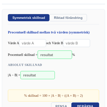
Symmetrisk skillnad
Riktad förändring
Procentuell skillnad mellan två värden (symmetrisk)
Värde A
och Värde B
Procentuell skillnad =
%
ABSOLUT SKILLNAD
|A − B| =
% skillnad = 100 × |A − B| ÷ ((A + B) ÷ 2)
RENSA
BERÄKNA