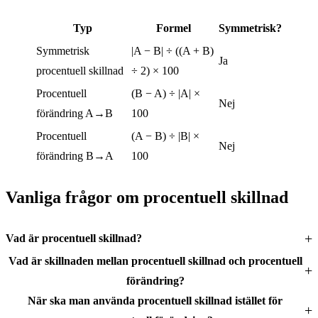
Typ
Formel
Symmetrisk?
Symmetrisk
|A − B| ÷ ((A + B)
Ja
procentuell skillnad
÷ 2) × 100
Procentuell
(B − A) ÷ |A| ×
Nej
förändring A→B
100
Procentuell
(A − B) ÷ |B| ×
Nej
förändring B→A
100
Vanliga frågor om procentuell skillnad
Vad är procentuell skillnad?
Vad är skillnaden mellan procentuell skillnad och procentuell
förändring?
När ska man använda procentuell skillnad istället för