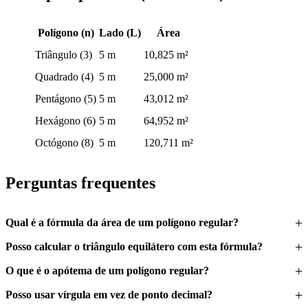
Polígono (n)
Lado (L)
Área
Triângulo (3)
5 m
10,825 m²
Quadrado (4)
5 m
25,000 m²
Pentágono (5)
5 m
43,012 m²
Hexágono (6)
5 m
64,952 m²
Octógono (8)
5 m
120,711 m²
Perguntas frequentes
Qual é a fórmula da área de um polígono regular?
Posso calcular o triângulo equilátero com esta fórmula?
O que é o apótema de um polígono regular?
Posso usar vírgula em vez de ponto decimal?