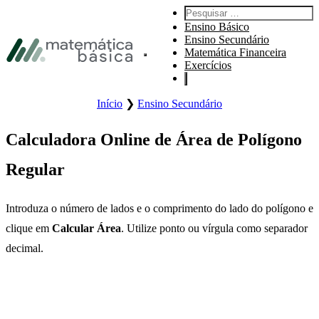
Ir para a navegação principal
Pesquisar:
Ir para o conteúdo principal
Ensino Básico
Ir para o rodapé
Ensino Secundário
Matemática Financeira
Abrir o menu principal do site.
Exercícios
Início
❯
Ensino Secundário
Calculadora Online de Área de Polígono
Regular
Introduza o número de lados e o comprimento do lado do polígono e
clique em
Calcular Área
. Utilize ponto ou vírgula como separador
decimal.