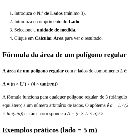
Introduza o
N.º de Lados
(mínimo 3).
Introduza o comprimento do
Lado
.
Selecione a
unidade de medida
.
Clique em
Calcular Área
para ver o resultado.
Fórmula da área de um polígono regular
A área de um polígono regular
com
n
lados de comprimento
L
é:
A = (n × L²) ÷ (4 × tan(π/n))
A fórmula funciona para qualquer polígono regular, de 3 (triângulo
equilátero) a um número arbitrário de lados. O apótema é
a = L / (2
× tan(π/n))
e a área corresponde a
A = (n × L × a) / 2
.
Exemplos práticos (lado = 5 m)