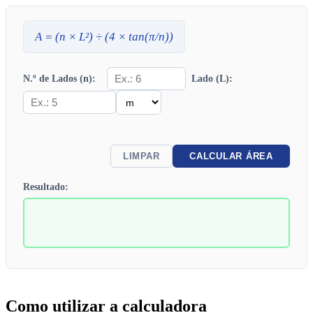
A
= (
n
×
L
²) ÷ (4 × tan(π/
n
))
N.º de Lados (n):
Lado (L):
LIMPAR
CALCULAR ÁREA
Resultado:
Como utilizar a calculadora