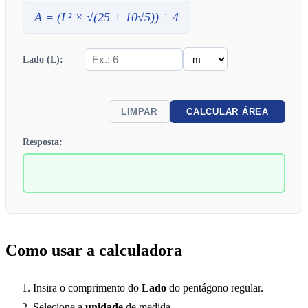
A
= (
L
² × √(25 + 10√5)) ÷ 4
Lado (L):
LIMPAR
CALCULAR ÁREA
Resposta:
Como usar a calculadora
Insira o comprimento do
Lado
do pentágono regular.
Selecione a
unidade
de medida.