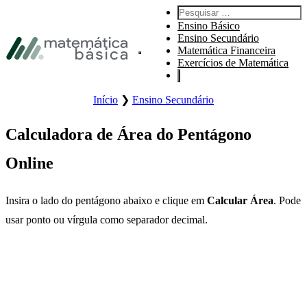
Ir para a navegação principal
Pesquisar:
Ir para o conteúdo principal
Ensino Básico
Ir para o rodapé
Ensino Secundário
Matemática Financeira
Abrir o menu principal do sítio.
Exercícios de Matemática
Início
❯
Ensino Secundário
Calculadora de Área do Pentágono
Online
Insira o lado do pentágono abaixo e clique em
Calcular Área
. Pode
usar ponto ou vírgula como separador decimal.