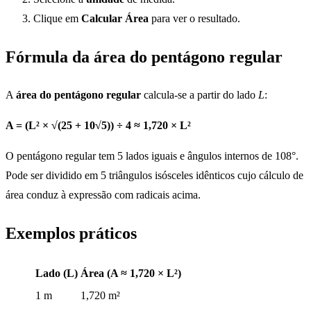
Clique em
Calcular Área
para ver o resultado.
Fórmula da área do pentágono regular
A
área do pentágono regular
calcula-se a partir do lado
L
:
A = (L² × √(25 + 10√5)) ÷ 4 ≈ 1,720 × L²
O pentágono regular tem 5 lados iguais e ângulos internos de 108°.
Pode ser dividido em 5 triângulos isósceles idênticos cujo cálculo de
área conduz à expressão com radicais acima.
Exemplos práticos
Lado (L)
Área (A ≈ 1,720 × L²)
1 m
1,720 m²