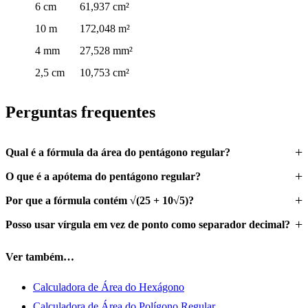
6 cm
61,937 cm²
10 m
172,048 m²
4 mm
27,528 mm²
2,5 cm
10,753 cm²
Perguntas frequentes
Qual é a fórmula da área do pentágono regular?
O que é a apótema do pentágono regular?
Por que a fórmula contém √(25 + 10√5)?
Posso usar vírgula em vez de ponto como separador decimal?
Ver também…
Calculadora de Área do Hexágono
Calculadora de Área do Polígono Regular