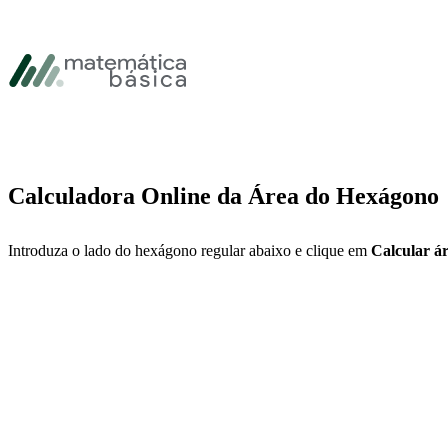
Ir para a navegação principal
Ir para o conteúdo principal
Ir para o rodapé
Calculadora Online da Área do Hexágono
Introduza o lado do hexágono regular abaixo e clique em
Calcular á