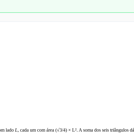
com lado
L
, cada um com área (√3/4) × L². A soma dos seis triângulos d