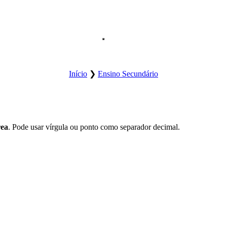
Abrir o menu principal do sítio.
Início
❯
Ensino Secundário
rea
. Pode usar vírgula ou ponto como separador decimal.