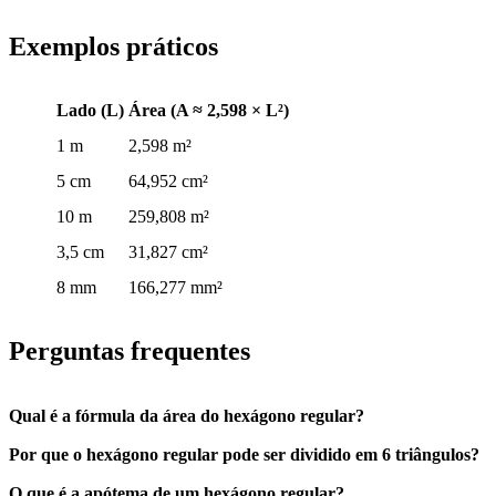
Exemplos práticos
Lado (L)
Área (A ≈ 2,598 × L²)
1 m
2,598 m²
5 cm
64,952 cm²
10 m
259,808 m²
3,5 cm
31,827 cm²
8 mm
166,277 mm²
Perguntas frequentes
Qual é a fórmula da área do hexágono regular?
Por que o hexágono regular pode ser dividido em 6 triângulos?
O que é a apótema de um hexágono regular?