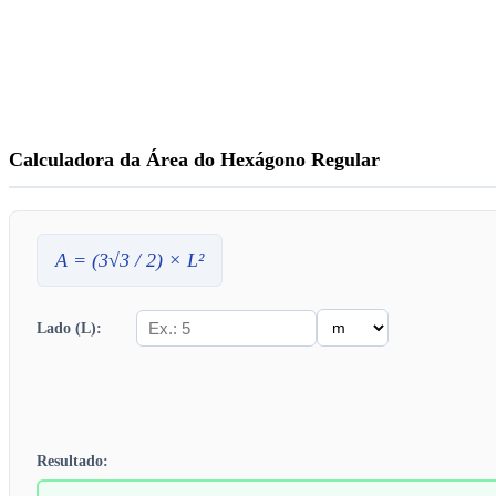
Calculadora da Área do Hexágono Regular
A
= (3√3 / 2) ×
L
²
Lado (L):
Resultado: