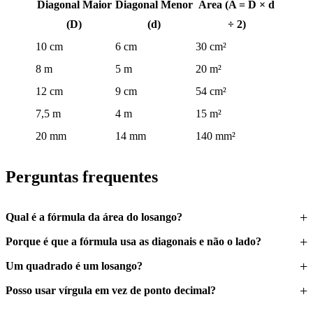
Diagonal Maior
Diagonal Menor
Área (A = D × d
(D)
(d)
÷ 2)
10 cm
6 cm
30 cm²
8 m
5 m
20 m²
12 cm
9 cm
54 cm²
7,5 m
4 m
15 m²
20 mm
14 mm
140 mm²
Perguntas frequentes
Qual é a fórmula da área do losango?
Porque é que a fórmula usa as diagonais e não o lado?
Um quadrado é um losango?
Posso usar vírgula em vez de ponto decimal?