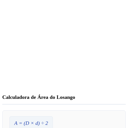
Calculadora de Área do Losango
A
= (
D
×
d
) ÷ 2