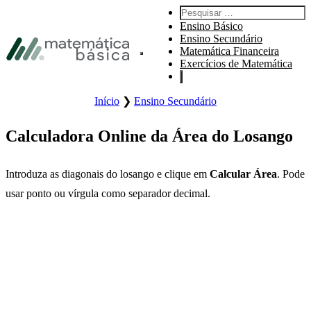
Ir para a navegação principal
Pesquisar:
Ir para o conteúdo principal
Ensino Básico
Ir para o rodapé
Ensino Secundário
Matemática Financeira
Abrir o menu principal do site.
Exercícios de Matemática
Início
❯
Ensino Secundário
Calculadora Online da Área do Losango
Introduza as diagonais do losango e clique em
Calcular Área
. Pode
usar ponto ou vírgula como separador decimal.