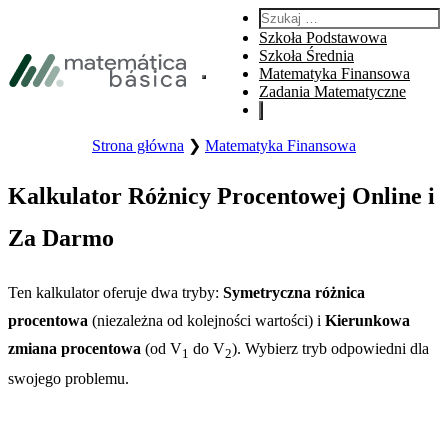
Przejdź do głównej nawigacji
Szukaj:
Przejdź do głównej treści
Szkoła Podstawowa
Przejdź do stopki
Szkoła Średnia
Matematyka Finansowa
Otwórz główne menu witryny.
Zadania Matematyczne
Strona główna
❯
Matematyka Finansowa
Kalkulator Różnicy Procentowej Online i
Za Darmo
Ten kalkulator oferuje dwa tryby:
Symetryczna różnica
procentowa
(niezależna od kolejności wartości) i
Kierunkowa
zmiana procentowa
(od V
do V
). Wybierz tryb odpowiedni dla
1
2
swojego problemu.