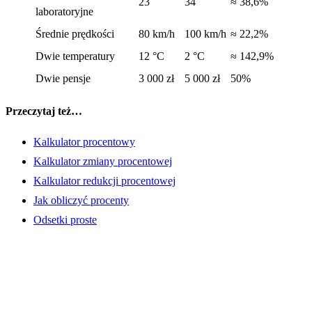
23
34
≈ 38,6%
laboratoryjne
Średnie prędkości
80 km/h
100 km/h
≈ 22,2%
Dwie temperatury
12 °C
2 °C
≈ 142,9%
Dwie pensje
3 000 zł
5 000 zł
50%
Przeczytaj też…
Kalkulator procentowy
Kalkulator zmiany procentowej
Kalkulator redukcji procentowej
Jak obliczyć procenty
Odsetki proste