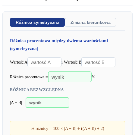
Różnica symetryczna
Zmiana kierunkowa
Różnica procentowa między dwiema wartościami
(symetryczna)
Wartość A
i Wartość B
Różnica procentowa =
%
RÓŻNICA BEZWZGLĘDNA
|A − B| =
% różnicy = 100 × |A − B| ÷ ((A + B) ÷ 2)