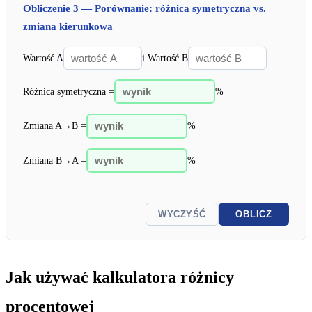
Obliczenie 3 — Porównanie: różnica symetryczna vs.
zmiana kierunkowa
Wartość A
i Wartość B
Różnica symetryczna =
%
Zmiana A→B =
%
Zmiana B→A =
%
WYCZYŚĆ
OBLICZ
Jak używać kalkulatora różnicy
procentowej