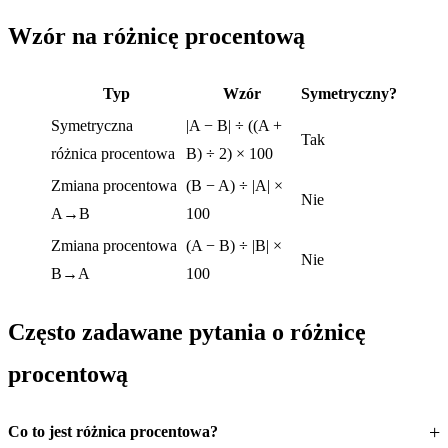
Wzór na różnicę procentową
Typ
Wzór
Symetryczny?
Symetryczna
|A − B| ÷ ((A +
Tak
różnica procentowa
B) ÷ 2) × 100
Zmiana procentowa
(B − A) ÷ |A| ×
Nie
A→B
100
Zmiana procentowa
(A − B) ÷ |B| ×
Nie
B→A
100
Często zadawane pytania o różnicę
procentową
Co to jest różnica procentowa?