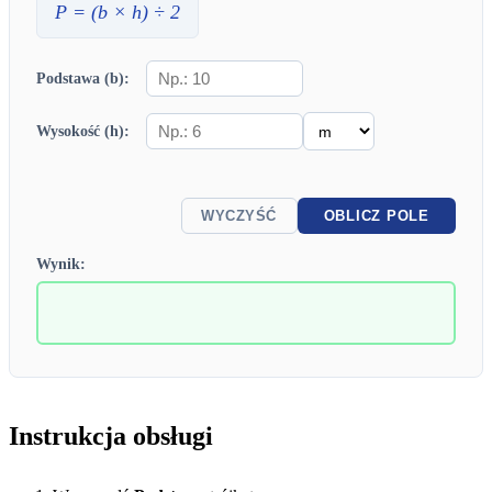
P
= (
b
×
h
) ÷ 2
Podstawa (b):
Wysokość (h):
WYCZYŚĆ
OBLICZ POLE
Wynik:
Instrukcja obsługi