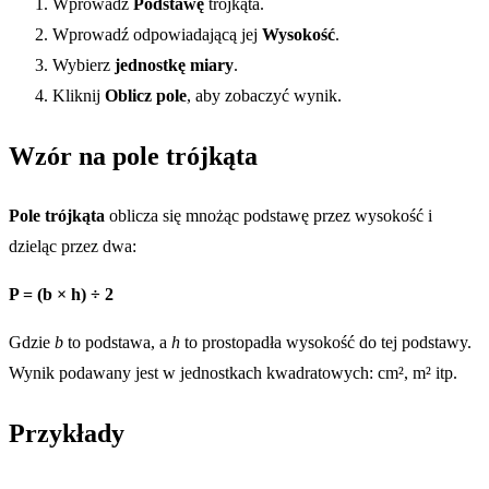
Wprowadź
Podstawę
trójkąta.
Wprowadź odpowiadającą jej
Wysokość
.
Wybierz
jednostkę miary
.
Kliknij
Oblicz pole
, aby zobaczyć wynik.
Wzór na pole trójkąta
Pole trójkąta
oblicza się mnożąc podstawę przez wysokość i
dzieląc przez dwa:
P = (b × h) ÷ 2
Gdzie
b
to podstawa, a
h
to prostopadła wysokość do tej podstawy.
Wynik podawany jest w jednostkach kwadratowych: cm², m² itp.
Przykłady