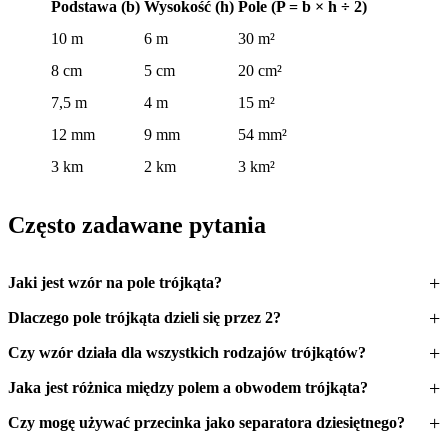
Podstawa (b)
Wysokość (h)
Pole (P = b × h ÷ 2)
10 m
6 m
30 m²
8 cm
5 cm
20 cm²
7,5 m
4 m
15 m²
12 mm
9 mm
54 mm²
3 km
2 km
3 km²
Często zadawane pytania
Jaki jest wzór na pole trójkąta?
Dlaczego pole trójkąta dzieli się przez 2?
Czy wzór działa dla wszystkich rodzajów trójkątów?
Jaka jest różnica między polem a obwodem trójkąta?
Czy mogę używać przecinka jako separatora dziesiętnego?