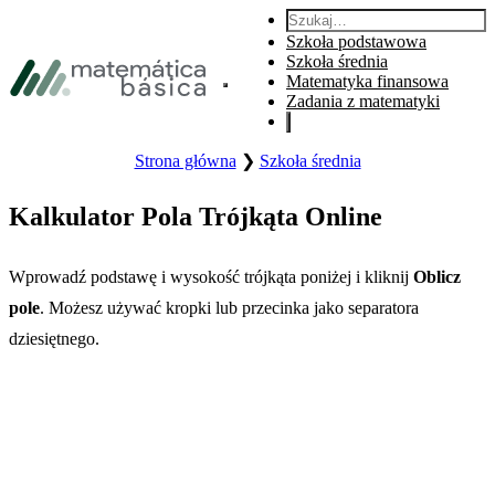
Przejdź do nawigacji głównej
Szukaj:
Przejdź do głównej treści
Szkoła podstawowa
Przejdź do stopki
Szkoła średnia
Matematyka finansowa
Otwórz menu główne witryny.
Zadania z matematyki
Strona główna
❯
Szkoła średnia
Kalkulator Pola Trójkąta Online
Wprowadź podstawę i wysokość trójkąta poniżej i kliknij
Oblicz
pole
. Możesz używać kropki lub przecinka jako separatora
dziesiętnego.