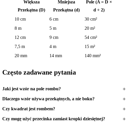
Większa
Mniejsza
Pole (A = D ×
Przekątna (D)
Przekątna (d)
d ÷ 2)
10 cm
6 cm
30 cm²
8 m
5 m
20 m²
12 cm
9 cm
54 cm²
7,5 m
4 m
15 m²
20 mm
14 mm
140 mm²
Często zadawane pytania
Jaki jest wzór na pole rombu?
Dlaczego wzór używa przekątnych, a nie boku?
Czy kwadrat jest rombem?
Czy mogę użyć przecinka zamiast kropki dziesiętnej?