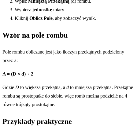
Wpisz
Mniejszą Przekątną
(d) rombu.
Wybierz
jednostkę
miary.
Kliknij
Oblicz Pole
, aby zobaczyć wynik.
Wzór na pole rombu
Pole rombu obliczane jest jako iloczyn przekątnych podzielony
przez 2:
A = (D × d) ÷ 2
Gdzie
D
to większa przekątna, a
d
to mniejsza przekątna. Przekątne
rombu są prostopadłe do siebie, więc romb można podzielić na 4
równe trójkąty prostokątne.
Przykłady praktyczne