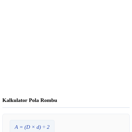
Kalkulator Pola Rombu
A
= (
D
×
d
) ÷ 2