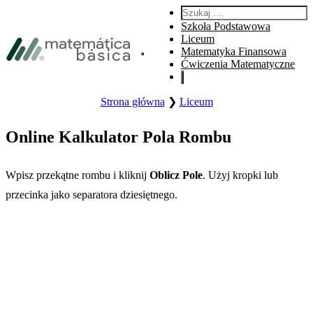
Przejdź do głównej nawigacji
Szukaj:
Przejdź do głównej treści
Szkoła Podstawowa
Przejdź do stopki
Liceum
Matematyka Finansowa
Otwórz główne menu witryny.
Ćwiczenia Matematyczne
Strona główna
❯
Liceum
Online Kalkulator Pola Rombu
Wpisz przekątne rombu i kliknij
Oblicz Pole
. Użyj kropki lub
przecinka jako separatora dziesiętnego.