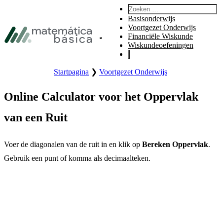
Ga naar de hoofdnavigatie
Zoeken:
Ga naar de hoofdinhoud
Basisonderwijs
Ga naar de voettekst
Voortgezet Onderwijs
Financiële Wiskunde
Hoofdmenu van de website openen.
Wiskundeoefeningen
Startpagina
❯
Voortgezet Onderwijs
Online Calculator voor het Oppervlak
van een Ruit
Voer de diagonalen van de ruit in en klik op
Bereken Oppervlak
.
Gebruik een punt of komma als decimaalteken.