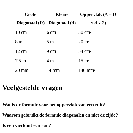
Grote
Kleine
Oppervlak (A = D
Diagonaal (D)
Diagonaal (d)
× d ÷ 2)
10 cm
6 cm
30 cm²
8 m
5 m
20 m²
12 cm
9 cm
54 cm²
7,5 m
4 m
15 m²
20 mm
14 mm
140 mm²
Veelgestelde vragen
Wat is de formule voor het oppervlak van een ruit?
Waarom gebruikt de formule diagonalen en niet de zijde?
Is een vierkant een ruit?