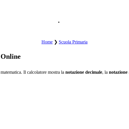
Apre il menu principale del sito.
Home
❯
Scuola Primaria
o Online
matematica. Il calcolatore mostra la
notazione decimale
, la
notazione 