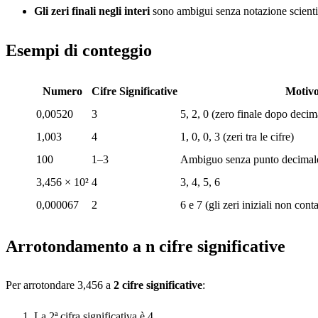
Gli zeri finali negli interi
sono ambigui senza notazione scienti
Esempi di conteggio
Numero
Cifre Significative
Motiv
0,00520
3
5, 2, 0 (zero finale dopo decima
1,003
4
1, 0, 0, 3 (zeri tra le cifre)
100
1–3
Ambiguo senza punto decimale 
3,456 × 10²
4
3, 4, 5, 6
0,000067
2
6 e 7 (gli zeri iniziali non cont
Arrotondamento a n cifre significative
Per arrotondare 3,456 a
2 cifre significative
:
La 2ª cifra significativa è 4.