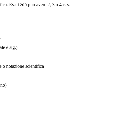
fica. Es.:
può avere 2, 3 o 4 c. s.
1200
o
le è sig.)
o notazione scientifica
ano)