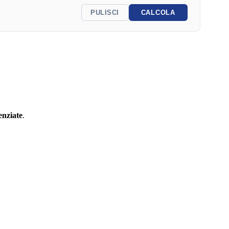
PULISCI
CALCOLA
enziate
.