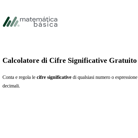
Vai alla navigazione principale
Vai al contenuto principale
Vai al piè di pagina
Calcolatore di Cifre Significative Gratuit
Conta e regola le
cifre significative
di qualsiasi numero o espressione 
decimali.