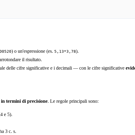
) o un'espressione (es.
).
00520
5,13*3,78
rrotondare il risultato.
ale delle cifre significative e i decimali — con le cifre significative
evid
o in termini di precisione
. Le regole principali sono:
(4 e 5).
a 3 c. s.