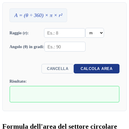
A
= (θ ÷ 360) × π ×
r
²
Raggio (r):
Angolo (θ) in gradi:
CANCELLA
CALCOLA AREA
Risultato:
Formula dell'area del settore circolare