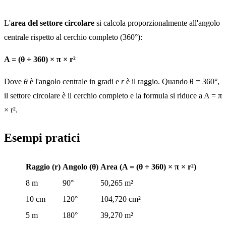
L'
area del settore circolare
si calcola proporzionalmente all'angolo
centrale rispetto al cerchio completo (360°):
A = (θ ÷ 360) × π × r²
Dove
θ
è l'angolo centrale in gradi e
r
è il raggio. Quando θ = 360°,
il settore circolare è il cerchio completo e la formula si riduce a A = π
× r².
Esempi pratici
Raggio (r)
Angolo (θ)
Area (A = (θ ÷ 360) × π × r²)
8 m
90°
50,265 m²
10 cm
120°
104,720 cm²
5 m
180°
39,270 m²