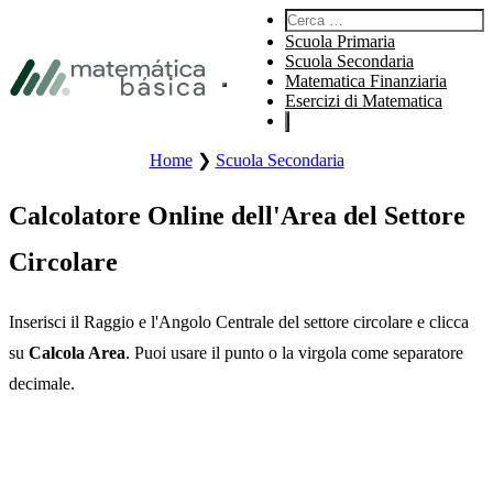
Vai alla navigazione principale
Cerca:
Vai al contenuto principale
Scuola Primaria
Vai al piè di pagina
Scuola Secondaria
Matematica Finanziaria
Apre il menu principale del sito.
Esercizi di Matematica
Home
❯
Scuola Secondaria
Calcolatore Online dell'Area del Settore
Circolare
Inserisci il Raggio e l'Angolo Centrale del settore circolare e clicca
su
Calcola Area
. Puoi usare il punto o la virgola come separatore
decimale.