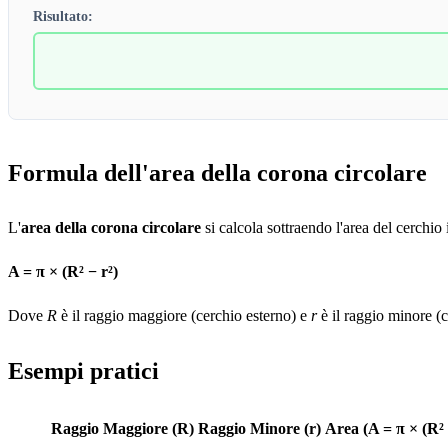
Risultato:
Formula dell'area della corona circolare
L'
area della corona circolare
si calcola sottraendo l'area del cerchio 
A = π × (R² − r²)
Dove
R
è il raggio maggiore (cerchio esterno) e
r
è il raggio minore (c
Esempi pratici
Raggio Maggiore (R)
Raggio Minore (r)
Area (A = π × (R² 