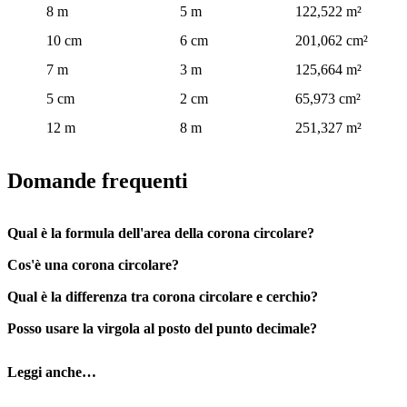
8 m
5 m
122,522 m²
10 cm
6 cm
201,062 cm²
7 m
3 m
125,664 m²
5 cm
2 cm
65,973 cm²
12 m
8 m
251,327 m²
Domande frequenti
Qual è la formula dell'area della corona circolare?
Cos'è una corona circolare?
Qual è la differenza tra corona circolare e cerchio?
Posso usare la virgola al posto del punto decimale?
Leggi anche…