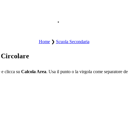
Apre il menu principale del sito.
Home
❯
Scuola Secondaria
 Circolare
 e clicca su
Calcola Area
. Usa il punto o la virgola come separatore d