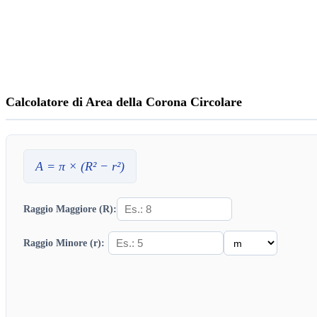
Calcolatore di Area della Corona Circolare
A
= π × (
R
² −
r
²)
Raggio Maggiore (R):
Raggio Minore (r):