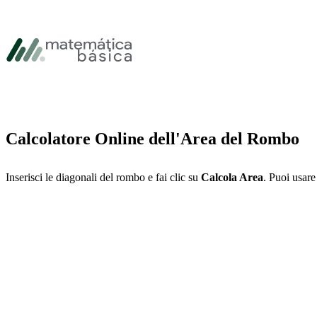
Vai alla navigazione principale
Vai al contenuto principale
Vai al piè di pagina
Calcolatore Online dell'Area del Rombo
Inserisci le diagonali del rombo e fai clic su
Calcola Area
. Puoi usare