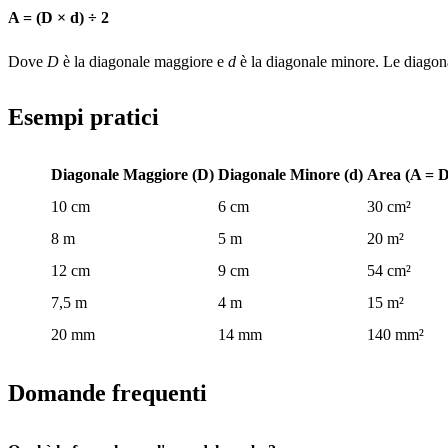
A = (D × d) ÷ 2
Dove
D
è la diagonale maggiore e
d
è la diagonale minore. Le diagonal
Esempi pratici
Diagonale Maggiore (D)
Diagonale Minore (d)
Area (A = D
10 cm
6 cm
30 cm²
8 m
5 m
20 m²
12 cm
9 cm
54 cm²
7,5 m
4 m
15 m²
20 mm
14 mm
140 mm²
Domande frequenti