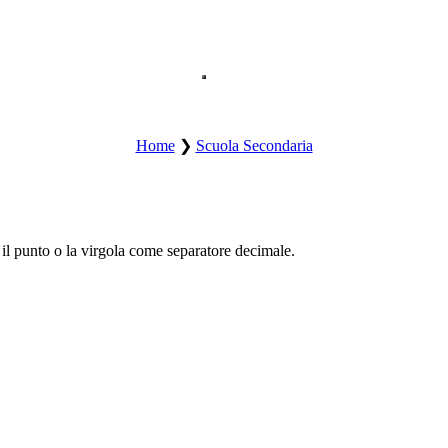
Apri il menu principale del sito.
Home
❯
Scuola Secondaria
 il punto o la virgola come separatore decimale.