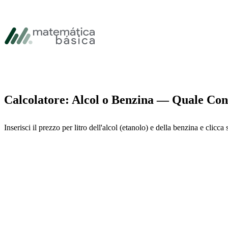
Vai alla navigazione principale
Vai al contenuto principale
Vai al piè di pagina
Calcolatore: Alcol o Benzina — Quale Con
Inserisci il prezzo per litro dell'alcol (etanolo) e della benzina e clicca