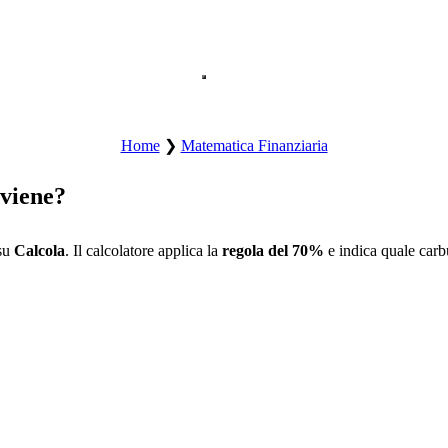
Apre il menu principale.
Home
❯
Matematica Finanziaria
viene?
 su
Calcola
. Il calcolatore applica la
regola del 70%
e indica quale carb