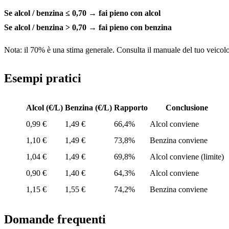
Se alcol / benzina ≤ 0,70 → fai pieno con alcol
Se alcol / benzina > 0,70 → fai pieno con benzina
Nota: il 70% è una stima generale. Consulta il manuale del tuo veicolo 
Esempi pratici
Alcol (€/L)
Benzina (€/L)
Rapporto
Conclusione
0,99 €
1,49 €
66,4%
Alcol conviene
1,10 €
1,49 €
73,8%
Benzina conviene
1,04 €
1,49 €
69,8%
Alcol conviene (limite)
0,90 €
1,40 €
64,3%
Alcol conviene
1,15 €
1,55 €
74,2%
Benzina conviene
Domande frequenti