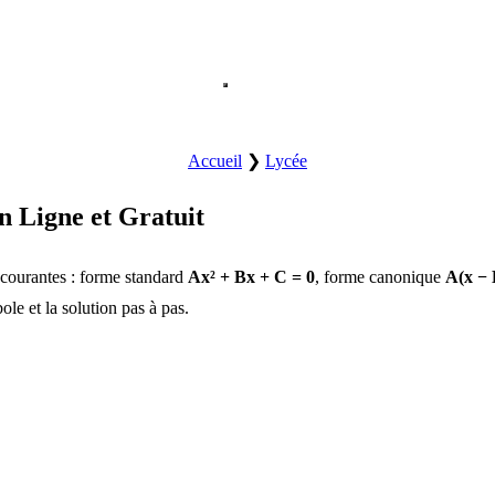
Ouvrir le menu principal.
Accueil
❯
Lycée
n Ligne et Gratuit
 courantes : forme standard
Ax² + Bx + C = 0
, forme canonique
A(x − 
ole et la solution pas à pas.