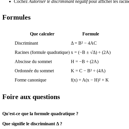
Cochez
Autoriser le discriminant négatif
pour afficher les raci
Formules
Que calculer
Formule
Discriminant
Δ = B² − 4AC
Racines (formule quadratique)
x = (−B ± √Δ) ÷ (2A)
Abscisse du sommet
H = −B ÷ (2A)
Ordonnée du sommet
K = C − B² ÷ (4A)
Forme canonique
f(x) = A(x − H)² + K
Foire aux questions
Qu'est-ce que la formule quadratique ?
Que signifie le discriminant Δ ?