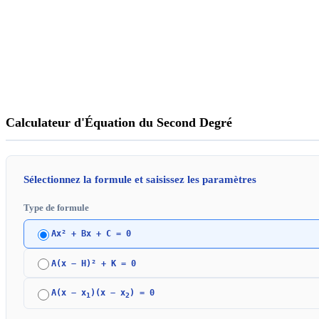
Calculateur d'Équation du Second Degré
Sélectionnez la formule et saisissez les paramètres
Type de formule
Ax² + Bx + C = 0
A(x − H)² + K = 0
A(x − x
)(x − x
) = 0
1
2