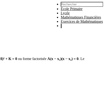
Rechercher :
École Primaire
Lycée
Mathématiques Financières
Exercices de Mathématiques
H)² + K = 0
ou forme factorisée
A(x − x₁)(x − x₂) = 0
. Le