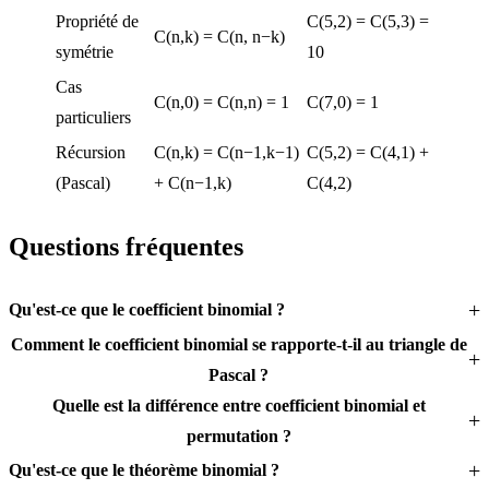
Propriété de
C(5,2) = C(5,3) =
C(n,k) = C(n, n−k)
symétrie
10
Cas
C(n,0) = C(n,n) = 1
C(7,0) = 1
particuliers
Récursion
C(n,k) = C(n−1,k−1)
C(5,2) = C(4,1) +
(Pascal)
+ C(n−1,k)
C(4,2)
Questions fréquentes
Qu'est-ce que le coefficient binomial ?
Comment le coefficient binomial se rapporte-t-il au triangle de
Pascal ?
Quelle est la différence entre coefficient binomial et
permutation ?
Qu'est-ce que le théorème binomial ?