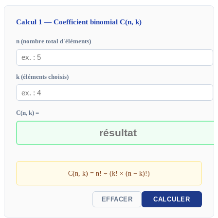
Calcul 1 — Coefficient binomial C(n, k)
n (nombre total d'éléments)
k (éléments choisis)
C(n, k) =
C(n, k) = n! ÷ (k! × (n − k)!)
EFFACER
CALCULER