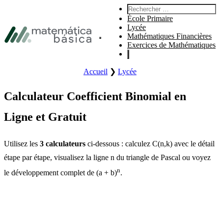
Aller à la navigation principale
Rechercher :
Aller au contenu principal
École Primaire
Aller au pied de page
Lycée
Mathématiques Financières
Ouvrir le menu principal du site.
Exercices de Mathématiques
Accueil
❯
Lycée
Calculateur Coefficient Binomial en
Ligne et Gratuit
Utilisez les
3 calculateurs
ci-dessous : calculez C(n,k) avec le détail
étape par étape, visualisez la ligne n du triangle de Pascal ou voyez
n
le développement complet de (a + b)
.