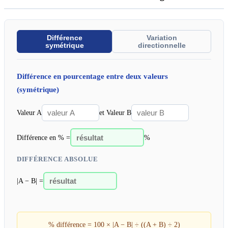
Différence
Variation
symétrique
directionnelle
Différence en pourcentage entre deux valeurs
(symétrique)
Valeur A
et Valeur B
Différence en % =
%
DIFFÉRENCE ABSOLUE
|A − B| =
% différence = 100 × |A − B| ÷ ((A + B) ÷ 2)