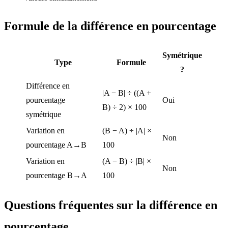
Formule de la différence en pourcentage
Symétrique
Type
Formule
?
Différence en
|A − B| ÷ ((A +
pourcentage
Oui
B) ÷ 2) × 100
symétrique
Variation en
(B − A) ÷ |A| ×
Non
pourcentage A→B
100
Variation en
(A − B) ÷ |B| ×
Non
pourcentage B→A
100
Questions fréquentes sur la différence en
pourcentage