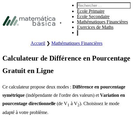
Aller à la navigation principale
Rechercher :
Aller au contenu principal
École Primaire
Aller au pied de page
École Secondaire
Mathématiques Financières
Ouvre le menu principal du site.
Exercices de Maths
Accueil
❯
Mathématiques Financières
Calculateur de Différence en Pourcentage
Gratuit en Ligne
Ce calculateur propose deux modes :
Différence en pourcentage
symétrique
(indépendante de l'ordre des valeurs) et
Variation en
pourcentage directionnelle
(de V
à V
). Choisissez le mode
1
2
adapté à votre problème.