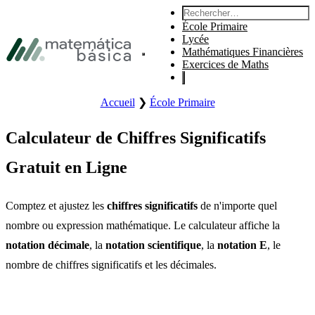
Aller à la navigation principale
Rechercher :
Aller au contenu principal
École Primaire
Aller au pied de page
Lycée
Mathématiques Financières
Ouvre le menu principal du site.
Exercices de Maths
Accueil
❯
École Primaire
Calculateur de Chiffres Significatifs
Gratuit en Ligne
Comptez et ajustez les
chiffres significatifs
de n'importe quel
nombre ou expression mathématique. Le calculateur affiche la
notation décimale
, la
notation scientifique
, la
notation E
, le
nombre de chiffres significatifs et les décimales.