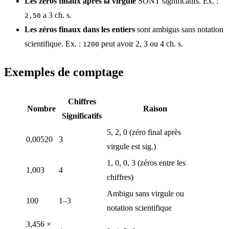
Les zéros finaux après la virgule
SONT significatifs. Ex. :
a 3 ch. s.
2,50
Les zéros finaux dans les entiers
sont ambigus sans notation
scientifique. Ex. :
peut avoir 2, 3 ou 4 ch. s.
1200
Exemples de comptage
Chiffres
Nombre
Raison
Significatifs
5, 2, 0 (zéro final après
0,00520
3
virgule est sig.)
1, 0, 0, 3 (zéros entre les
1,003
4
chiffres)
Ambigu sans virgule ou
100
1–3
notation scientifique
3,456 ×