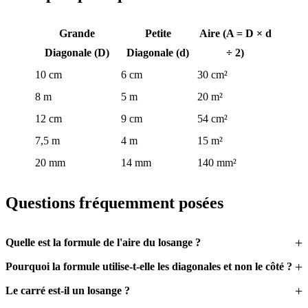
Grande
Petite
Aire (A = D × d
Diagonale (D)
Diagonale (d)
÷ 2)
10 cm
6 cm
30 cm²
8 m
5 m
20 m²
12 cm
9 cm
54 cm²
7,5 m
4 m
15 m²
20 mm
14 mm
140 mm²
Questions fréquemment posées
Quelle est la formule de l'aire du losange ?
Pourquoi la formule utilise-t-elle les diagonales et non le côté ?
Le carré est-il un losange ?