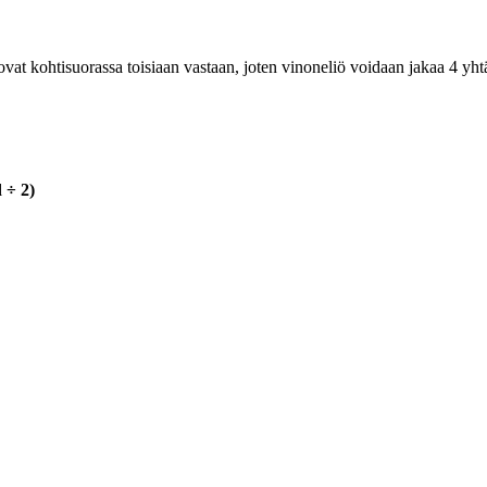
t ovat kohtisuorassa toisiaan vastaan, joten vinoneliö voidaan jakaa 4 
 ÷ 2)