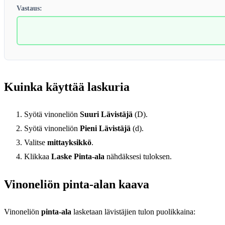
Vastaus:
Kuinka käyttää laskuria
Syötä vinoneliön
Suuri Lävistäjä
(D).
Syötä vinoneliön
Pieni Lävistäjä
(d).
Valitse
mittayksikkö
.
Klikkaa
Laske Pinta-ala
nähdäksesi tuloksen.
Vinoneliön pinta-alan kaava
Vinoneliön
pinta-ala
lasketaan lävistäjien tulon puolikkaina: