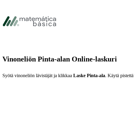
Siirry päävalikkoon
Siirry pääsisältöön
Siirry alatunnisteeseen
Vinoneliön Pinta-alan Online-laskuri
Syötä vinoneliön lävistäjät ja klikkaa
Laske Pinta-ala
. Käytä pistettä