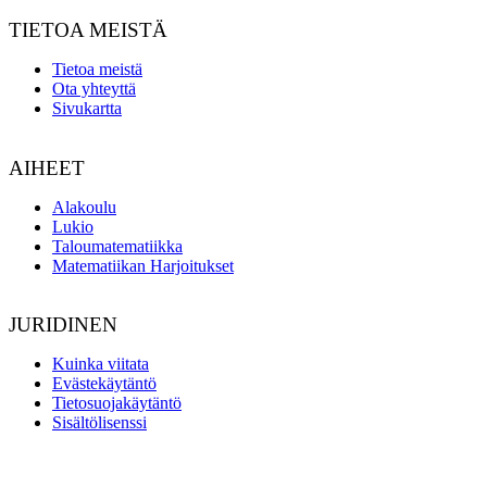
TIETOA MEISTÄ
Tietoa meistä
Ota yhteyttä
Sivukartta
AIHEET
Alakoulu
Lukio
Taloumatematiikka
Matematiikan Harjoitukset
JURIDINEN
Kuinka viitata
Evästekäytäntö
Tietosuojakäytäntö
Sisältölisenssi