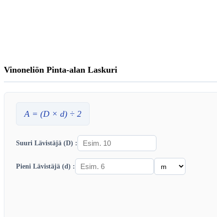
Vinoneliön Pinta-alan Laskuri
A
= (
D
×
d
) ÷ 2
Suuri Lävistäjä (D) :
Pieni Lävistäjä (d) :