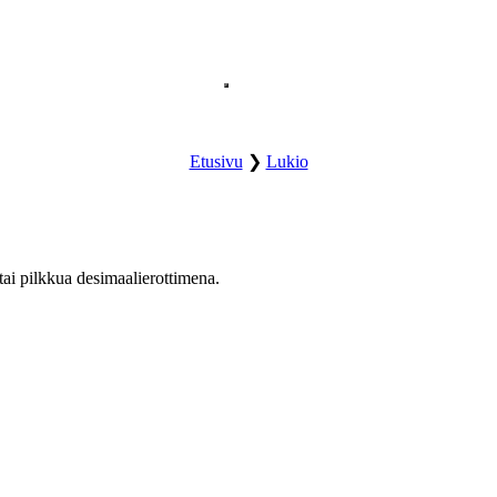
Avaa sivuston päävalikko.
Etusivu
❯
Lukio
 tai pilkkua desimaalierottimena.