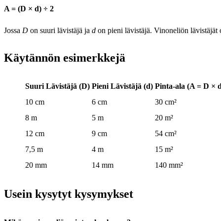
A = (D × d) ÷ 2
Jossa
D
on suuri lävistäjä ja
d
on pieni lävistäjä. Vinoneliön lävistäjä
Käytännön esimerkkejä
Suuri Lävistäjä (D)
Pieni Lävistäjä (d)
Pinta-ala (A = D × d
10 cm
6 cm
30 cm²
8 m
5 m
20 m²
12 cm
9 cm
54 cm²
7,5 m
4 m
15 m²
20 mm
14 mm
140 mm²
Usein kysytyt kysymykset