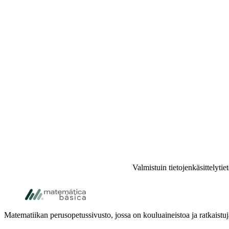
Valmistuin tietojenkäsittelytie
Alatunniste
Matematiikan perusopetussivusto, jossa on kouluaineistoa ja ratkaistuja h