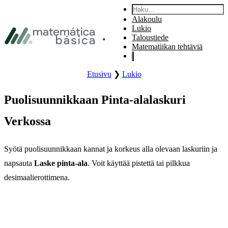
Siirry päävalikkoon
Haku:
Siirry pääsisältöön
Alakoulu
Siirry alatunnisteeseen
Lukio
Taloustiede
Avaa sivuston päävalikko.
Matematiikan tehtäviä
Etusivu
❯
Lukio
Puolisuunnikkaan Pinta-alalaskuri
Verkossa
Syötä puolisuunnikkaan kannat ja korkeus alla olevaan laskuriin ja
napsauta
Laske pinta-ala
. Voit käyttää pistettä tai pilkkua
desimaalierottimena.