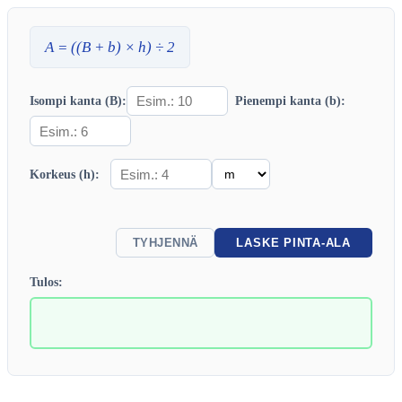
A
= ((
B
+
b
) ×
h
) ÷ 2
Isompi kanta (B):
Pienempi kanta (b):
Korkeus (h):
TYHJENNÄ
LASKE PINTA-ALA
Tulos: