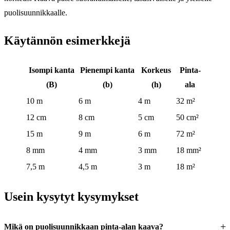
puolisuunnikkaalle.
Käytännön esimerkkejä
Isompi kanta
Pienempi kanta
Korkeus
Pinta-
(B)
(b)
(h)
ala
10 m
6 m
4 m
32 m²
12 cm
8 cm
5 cm
50 cm²
15 m
9 m
6 m
72 m²
8 mm
4 mm
3 mm
18 mm²
7,5 m
4,5 m
3 m
18 m²
Usein kysytyt kysymykset
Mikä on puolisuunnikkaan pinta-alan kaava?