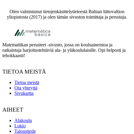
Olen valmistunut tietojenkäsittelytieteestä Bahian liittovaltion
yliopistosta (2017) ja olen tämän sivuston toimittaja ja perustaja.
Footer
Matematiikan perusteet -sivusto, jossa on kouluaineistoa ja
ratkaistuja harjoitustehtäviä ala- ja yläkoululaisille. Opi helposti ja
tehokkaasti!
TIETOA MEISTÄ
Tietoa meistä
Ota yhteyttä
Sivukartta
AIHEET
Alakoulu
Lukio
Taloustiede