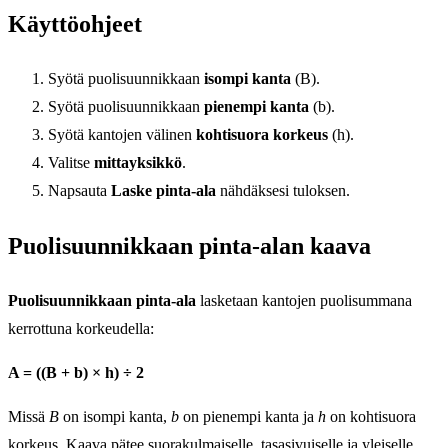
Käyttöohjeet
Syötä puolisuunnikkaan
isompi kanta
(B).
Syötä puolisuunnikkaan
pienempi kanta
(b).
Syötä kantojen välinen
kohtisuora korkeus
(h).
Valitse
mittayksikkö
.
Napsauta
Laske pinta-ala
nähdäksesi tuloksen.
Puolisuunnikkaan pinta-alan kaava
Puolisuunnikkaan pinta-ala
lasketaan kantojen puolisummana
kerrottuna korkeudella:
A = ((B + b) × h) ÷ 2
Missä
B
on isompi kanta,
b
on pienempi kanta ja
h
on kohtisuora
korkeus. Kaava pätee suorakulmaiselle, tasasivuiselle ja yleiselle