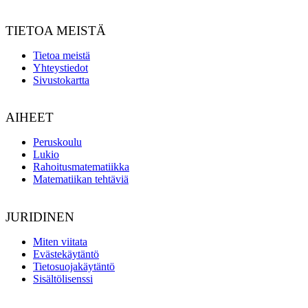
TIETOA MEISTÄ
Tietoa meistä
Yhteystiedot
Sivustokartta
AIHEET
Peruskoulu
Lukio
Rahoitusmatematiikka
Matematiikan tehtäviä
JURIDINEN
Miten viitata
Evästekäytäntö
Tietosuojakäytäntö
Sisältölisenssi