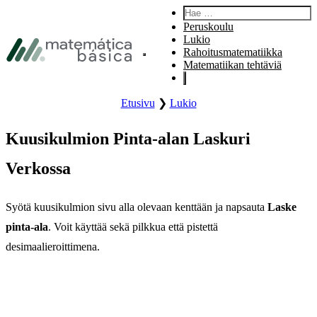
Siirry päävalikkoon
Hae:
Siirry pääsisältöön
Peruskoulu
Siirry alatunnisteeseen
Lukio
Rahoitusmatematiikka
Avaa sivuston päävalikko.
Matematiikan tehtäviä
Etusivu
❯
Lukio
Kuusikulmion Pinta-alan Laskuri
Verkossa
Syötä kuusikulmion sivu alla olevaan kenttään ja napsauta
Laske
pinta-ala
. Voit käyttää sekä pilkkua että pistettä
desimaalieroittimena.