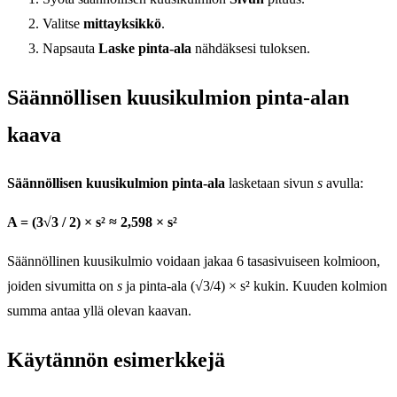
Valitse
mittayksikkö
.
Napsauta
Laske pinta-ala
nähdäksesi tuloksen.
Säännöllisen kuusikulmion pinta-alan
kaava
Säännöllisen kuusikulmion pinta-ala
lasketaan sivun
s
avulla:
A = (3√3 / 2) × s² ≈ 2,598 × s²
Säännöllinen kuusikulmio voidaan jakaa 6 tasasivuiseen kolmioon,
joiden sivumitta on
s
ja pinta-ala (√3/4) × s² kukin. Kuuden kolmion
summa antaa yllä olevan kaavan.
Käytännön esimerkkejä