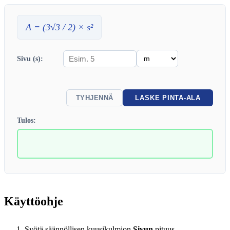
A
= (3√3 / 2) ×
s
²
Sivu (s):
TYHJENNÄ
LASKE PINTA-ALA
Tulos:
Käyttöohje
Syötä säännöllisen kuusikulmion
Sivun
pituus.