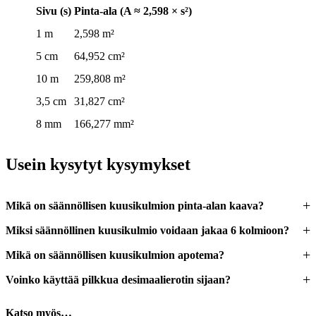
Sivu (s)
Pinta-ala (A ≈ 2,598 × s²)
1 m
2,598 m²
5 cm
64,952 cm²
10 m
259,808 m²
3,5 cm
31,827 cm²
8 mm
166,277 mm²
Usein kysytyt kysymykset
Mikä on säännöllisen kuusikulmion pinta-alan kaava?
Miksi säännöllinen kuusikulmio voidaan jakaa 6 kolmioon?
Mikä on säännöllisen kuusikulmion apotema?
Voinko käyttää pilkkua desimaalierotin sijaan?
Katso myös…