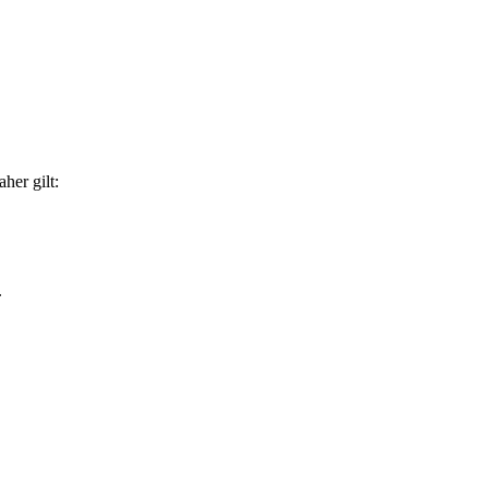
her gilt:
.