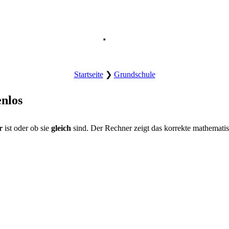
Hauptmenü der Website öffnen.
Startseite
❯
Grundschule
nlos
r
ist oder ob sie
gleich
sind. Der Rechner zeigt das korrekte mathemati