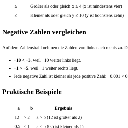
≥
Größer als oder gleich
x ≥ 4 (x ist mindestens vier)
≤
Kleiner als oder gleich
y ≤ 10 (y ist höchstens zehn)
Negative Zahlen vergleichen
Auf dem Zahlenstrahl nehmen die Zahlen von links nach rechts zu. Da
−10 < −3
, weil −10 weiter links liegt.
−1 > −5
, weil −1 weiter rechts liegt.
Jede negative Zahl ist kleiner als jede positive Zahl: −0,001 < 0
Praktische Beispiele
a
b
Ergebnis
12
>
2
a > b (12 ist größer als 2)
0,5
<
1
a < b (0,5 ist kleiner als 1)