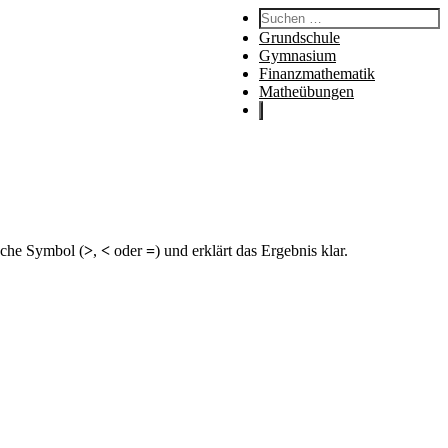
Suchen:
Grundschule
Gymnasium
Finanzmathematik
Matheübungen
sche Symbol (
>
,
<
oder
=
) und erklärt das Ergebnis klar.