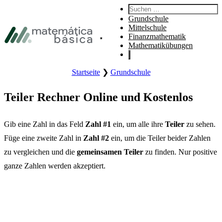
Zur Hauptnavigation
Suchen:
Zum Hauptinhalt
Grundschule
Zur Fußzeile
Mittelschule
Finanzmathematik
Hauptmenü der Website öffnen.
Mathematikübungen
Startseite
❯
Grundschule
Teiler Rechner Online und Kostenlos
Gib eine Zahl in das Feld
Zahl #1
ein, um alle ihre
Teiler
zu sehen.
Füge eine zweite Zahl in
Zahl #2
ein, um die Teiler beider Zahlen
zu vergleichen und die
gemeinsamen Teiler
zu finden. Nur positive
ganze Zahlen werden akzeptiert.