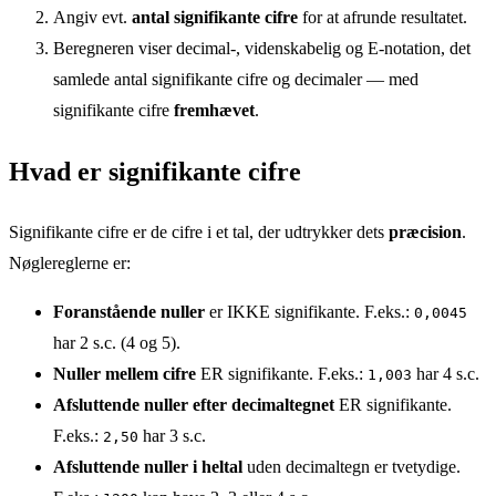
Angiv evt.
antal signifikante cifre
for at afrunde resultatet.
Beregneren viser decimal-, videnskabelig og E-notation, det
samlede antal signifikante cifre og decimaler — med
signifikante cifre
fremhævet
.
Hvad er signifikante cifre
Signifikante cifre er de cifre i et tal, der udtrykker dets
præcision
.
Nøglereglerne er:
Foranstående nuller
er IKKE signifikante. F.eks.:
0,0045
har 2 s.c. (4 og 5).
Nuller mellem cifre
ER signifikante. F.eks.:
har 4 s.c.
1,003
Afsluttende nuller efter decimaltegnet
ER signifikante.
F.eks.:
har 3 s.c.
2,50
Afsluttende nuller i heltal
uden decimaltegn er tvetydige.