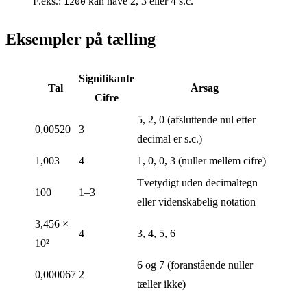
F.eks.:
kan have 2, 3 eller 4 s.c.
1200
Eksempler på tælling
Signifikante
Tal
Årsag
Cifre
5, 2, 0 (afsluttende nul efter
0,00520
3
decimal er s.c.)
1,003
4
1, 0, 0, 3 (nuller mellem cifre)
Tvetydigt uden decimaltegn
100
1–3
eller videnskabelig notation
3,456 ×
4
3, 4, 5, 6
10²
6 og 7 (foranstående nuller
0,000067
2
tæller ikke)