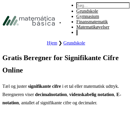
Gå til primær navigation
Søg:
Gå til primært indhold
Grundskole
Gå til sidefod
Gymnasium
Finansmatematik
Åbn sidens primære menu.
Matematikøvelser
Hjem
❯
Grundskole
Gratis Beregner for Signifikante Cifre
Online
Tæl og juster
signifikante cifre
i et tal eller matematisk udtryk.
Beregneren viser
decimalnotation
,
videnskabelig notation
,
E-
notation
, antallet af signifikante cifre og decimaler.