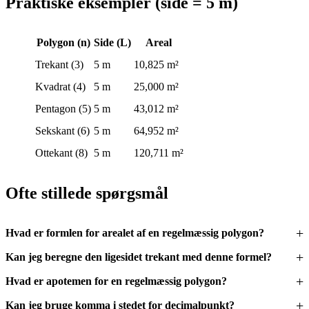
Praktiske eksempler (side = 5 m)
Polygon (n)
Side (L)
Areal
Trekant (3)
5 m
10,825 m²
Kvadrat (4)
5 m
25,000 m²
Pentagon (5)
5 m
43,012 m²
Sekskant (6)
5 m
64,952 m²
Ottekant (8)
5 m
120,711 m²
Ofte stillede spørgsmål
Hvad er formlen for arealet af en regelmæssig polygon?
Kan jeg beregne den ligesidet trekant med denne formel?
Hvad er apotemen for en regelmæssig polygon?
Kan jeg bruge komma i stedet for decimalpunkt?