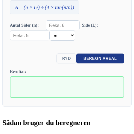
A
= (
n
×
L
²) ÷ (4 × tan(π/
n
))
Antal Sider (n):
Side (L):
RYD
BEREGN AREAL
Resultat:
Sådan bruger du beregneren