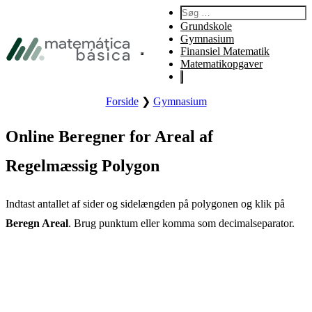
Gå til primær navigation
Søg:
Gå til hovedindhold
Grundskole
Gå til sidefod
Gymnasium
Finansiel Matematik
Åbn websitets hovedmenu.
Matematikopgaver
Forside
❯
Gymnasium
Online Beregner for Areal af
Regelmæssig Polygon
Indtast antallet af sider og sidelængden på polygonen og klik på
Beregn Areal
. Brug punktum eller komma som decimalseparator.