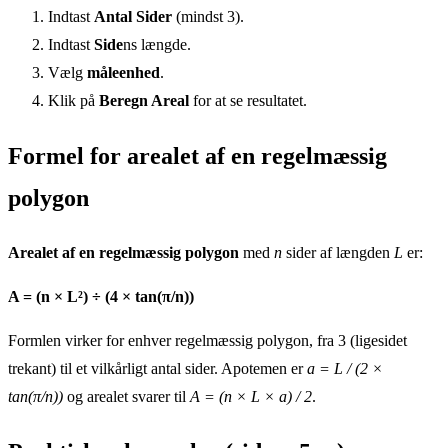
Indtast
Antal Sider
(mindst 3).
Indtast
Side
ns længde.
Vælg
måleenhed
.
Klik på
Beregn Areal
for at se resultatet.
Formel for arealet af en regelmæssig
polygon
Arealet af en regelmæssig polygon
med
n
sider af længden
L
er:
A = (n × L²) ÷ (4 × tan(π/n))
Formlen virker for enhver regelmæssig polygon, fra 3 (ligesidet
trekant) til et vilkårligt antal sider. Apotemen er
a = L / (2 ×
tan(π/n))
og arealet svarer til
A = (n × L × a) / 2
.