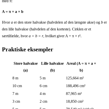
med π:
A = π × a × b
Hvor
a
er den store halvakse (halvdelen af den længste akse) og
b
er
den lille halvakse (halvdelen af den korteste). Cirklen er et
særtilfælde, hvor
a = b = r
, hvilket giver A = π × r².
Praktiske eksempler
Store halvakse
Lille halvakse
Areal (A = π × a ×
(a)
(b)
b)
8 m
5 m
125,664 m²
10 cm
6 cm
188,496 cm²
7 m
4 m
87,965 m²
3 cm
2 cm
18,850 cm²