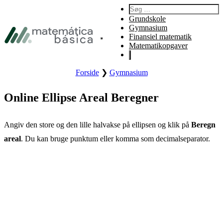
Gå til primær navigation
Søg efter:
Gå til hovedindhold
Grundskole
Gå til sidefod
Gymnasium
Finansiel matematik
Åbn webstedets primære menu.
Matematikopgaver
Forside
❯
Gymnasium
Online Ellipse Areal Beregner
Angiv den store og den lille halvakse på ellipsen og klik på
Beregn
areal
. Du kan bruge punktum eller komma som decimalseparator.