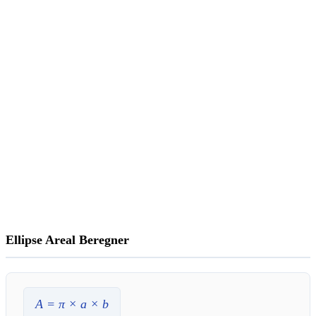
Ellipse Areal Beregner
A
= π ×
a
×
b