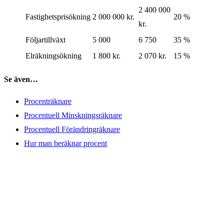
2 400 000
Fastighetsprisökning
2 000 000 kr.
20 %
kr.
Följartillväxt
5 000
6 750
35 %
Elräkningsökning
1 800 kr.
2 070 kr.
15 %
Se även…
Procenträknare
Procentuell Minskningsräknare
Procentuell Förändringräknare
Hur man beräknar procent