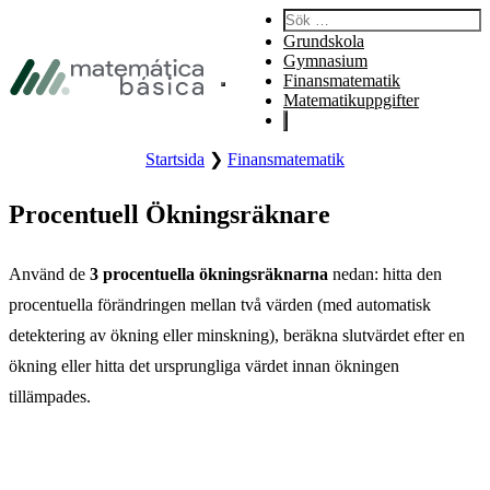
Hoppa till primär navigering
Sök:
Hoppa till primärt innehåll
Grundskola
Hoppa till sidfot
Gymnasium
Finansmatematik
Öppna webbplatsens primära meny.
Matematikuppgifter
Startsida
❯
Finansmatematik
Procentuell Ökningsräknare
Använd de
3 procentuella ökningsräknarna
nedan: hitta den
procentuella förändringen mellan två värden (med automatisk
detektering av ökning eller minskning), beräkna slutvärdet efter en
ökning eller hitta det ursprungliga värdet innan ökningen
tillämpades.