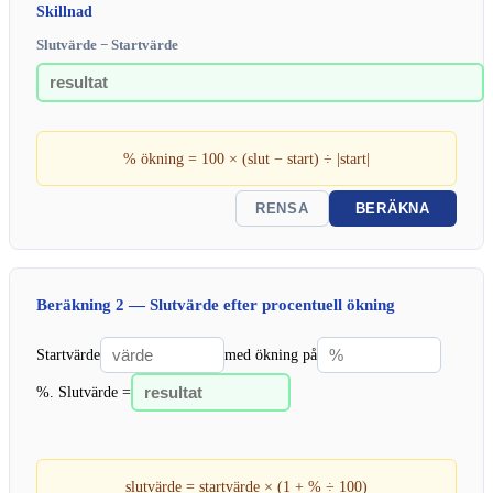
Skillnad
Slutvärde − Startvärde
% ökning = 100 × (slut − start) ÷ |start|
RENSA
BERÄKNA
Beräkning 2 — Slutvärde efter procentuell ökning
Startvärde
med ökning på
%. Slutvärde =
slutvärde = startvärde × (1 + % ÷ 100)