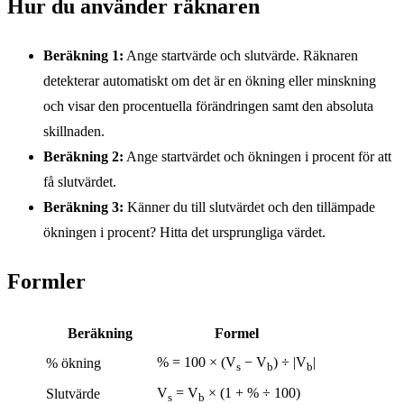
Hur du använder räknaren
Beräkning 1:
Ange startvärde och slutvärde. Räknaren
detekterar automatiskt om det är en ökning eller minskning
och visar den procentuella förändringen samt den absoluta
skillnaden.
Beräkning 2:
Ange startvärdet och ökningen i procent för att
få slutvärdet.
Beräkning 3:
Känner du till slutvärdet och den tillämpade
ökningen i procent? Hitta det ursprungliga värdet.
Formler
Beräkning
Formel
% = 100 × (V
− V
) ÷ |V
|
% ökning
s
b
b
V
= V
× (1 + % ÷ 100)
Slutvärde
s
b