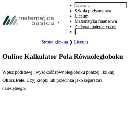
Przejdź do nawigacji głównej
Szukaj:
Przejdź do głównej treści
Szkoła podstawowa
Przejdź do stopki
Liceum
Matematyka finansowa
Otwórz główne menu witryny.
Zadania matematyczne
Strona główna
❯
Liceum
Online Kalkulator Pola Równoległoboku
Wpisz podstawę i wysokość równoległoboku poniżej i kliknij
Oblicz Pole
. Użyj kropki lub przecinka jako separatora
dziesiętnego.