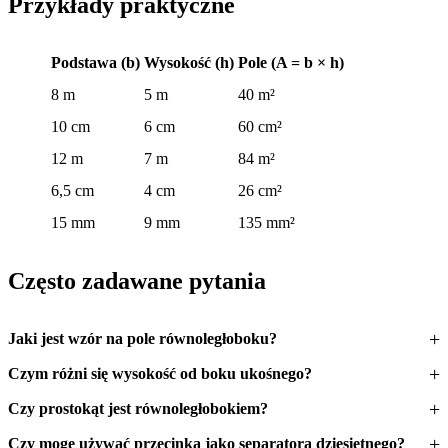
Przykłady praktyczne
Podstawa (b)
Wysokość (h)
Pole (A = b × h)
8 m
5 m
40 m²
10 cm
6 cm
60 cm²
12 m
7 m
84 m²
6,5 cm
4 cm
26 cm²
15 mm
9 mm
135 mm²
Często zadawane pytania
Jaki jest wzór na pole równoległoboku?
Czym różni się wysokość od boku ukośnego?
Czy prostokąt jest równoległobokiem?
Czy mogę używać przecinka jako separatora dziesiętnego?