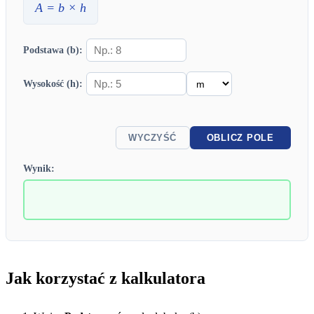
A
=
b
×
h
Podstawa (b):
Wysokość (h):
WYCZYŚĆ
OBLICZ POLE
Wynik:
Jak korzystać z kalkulatora