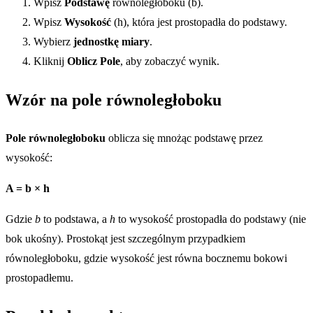
Wpisz
Podstawę
równoległoboku (b).
Wpisz
Wysokość
(h), która jest prostopadła do podstawy.
Wybierz
jednostkę miary
.
Kliknij
Oblicz Pole
, aby zobaczyć wynik.
Wzór na pole równoległoboku
Pole równoległoboku
oblicza się mnożąc podstawę przez
wysokość:
A = b × h
Gdzie
b
to podstawa, a
h
to wysokość prostopadła do podstawy (nie
bok ukośny). Prostokąt jest szczególnym przypadkiem
równoległoboku, gdzie wysokość jest równa bocznemu bokowi
prostopadłemu.