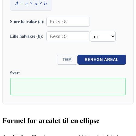
A
= π ×
a
×
b
Store halvakse (a):
Lille halvakse (b):
TØM
BEREGN AREAL
Svar:
Formel for arealet til en ellipse