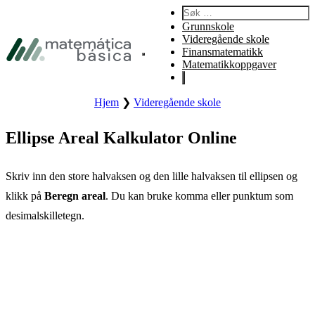
Gå til primær navigasjon
Søk etter:
Gå til hovedinnhold
Grunnskole
Gå til bunntekst
Videregående skole
Finansmatematikk
Åpne nettstedets primære meny.
Matematikkoppgaver
Hjem
❯
Videregående skole
Ellipse Areal Kalkulator Online
Skriv inn den store halvaksen og den lille halvaksen til ellipsen og
klikk på
Beregn areal
. Du kan bruke komma eller punktum som
desimalskilletegn.