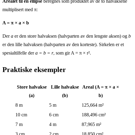
Arealet til en ellipse
beregnes som produktet av de to halvaksene
multiplisert med π:
A = π × a × b
Der
a
er den store halvaksen (halvparten av den lengste aksen) og
b
er den lille halvaksen (halvparten av den korteste). Sirkelen er et
spesialtilfelle der
a = b = r
, som gir A = π × r².
Praktiske eksempler
Store halvakse
Lille halvakse
Areal (A = π × a ×
(a)
(b)
b)
8 m
5 m
125,664 m²
10 cm
6 cm
188,496 cm²
7 m
4 m
87,965 m²
3 cm
2 cm
18,850 cm²