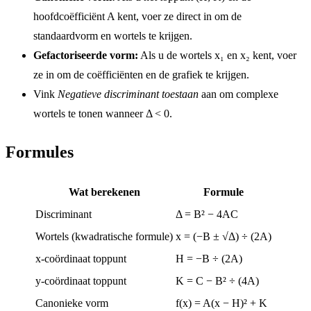
hoofdcoëfficiënt A kent, voer ze direct in om de
standaardvorm en wortels te krijgen.
Gefactoriseerde vorm:
Als u de wortels x₁ en x₂ kent, voer
ze in om de coëfficiënten en de grafiek te krijgen.
Vink
Negatieve discriminant toestaan
aan om complexe
wortels te tonen wanneer Δ < 0.
Formules
Wat berekenen
Formule
Discriminant
Δ = B² − 4AC
Wortels (kwadratische formule)
x = (−B ± √Δ) ÷ (2A)
x-coördinaat toppunt
H = −B ÷ (2A)
y-coördinaat toppunt
K = C − B² ÷ (4A)
Canonieke vorm
f(x) = A(x − H)² + K