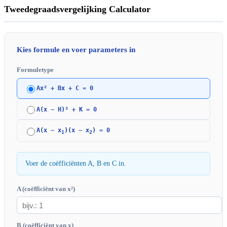
Tweedegraadsvergelijking Calculator
Kies formule en voer parameters in
Formuletype
Ax² + Bx + C = 0
A(x − H)² + K = 0
A(x − x
)(x − x
) = 0
1
2
Voer de coëfficiënten A, B en C in.
A (coëfficiënt van x²)
B (coëfficiënt van x)