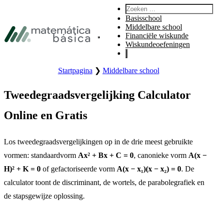
Ga naar hoofdnavigatie
Zoeken:
Ga naar hoofdinhoud
Basisschool
Ga naar voettekst
Middelbare school
Financiële wiskunde
Hoofdmenu openen.
Wiskundeoefeningen
Startpagina
❯
Middelbare school
Tweedegraadsvergelijking Calculator
Online en Gratis
Los tweedegraadsvergelijkingen op in de drie meest gebruikte
vormen: standaardvorm
Ax² + Bx + C = 0
, canonieke vorm
A(x −
H)² + K = 0
of gefactoriseerde vorm
A(x − x₁)(x − x₂) = 0
. De
calculator toont de discriminant, de wortels, de parabolegrafiek en
de stapsgewijze oplossing.