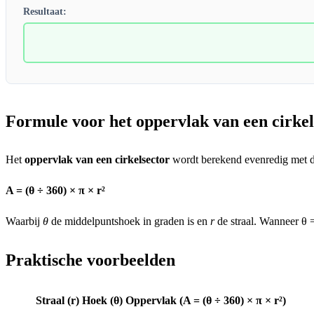
Resultaat:
Formule voor het oppervlak van een cirkel
Het
oppervlak van een cirkelsector
wordt berekend evenredig met de
A = (θ ÷ 360) × π × r²
Waarbij
θ
de middelpuntshoek in graden is en
r
de straal. Wanneer θ =
Praktische voorbeelden
Straal (r)
Hoek (θ)
Oppervlak (A = (θ ÷ 360) × π × r²)