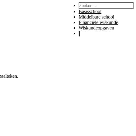
Zoeken naar:
Basisschool
Middelbare school
Financiële wiskunde
Wiskundeopgaven
maalteken.