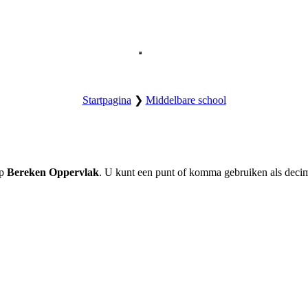
Opent het hoofdmenu van de website.
Startpagina
❯
Middelbare school
op
Bereken Oppervlak
. U kunt een punt of komma gebruiken als deci