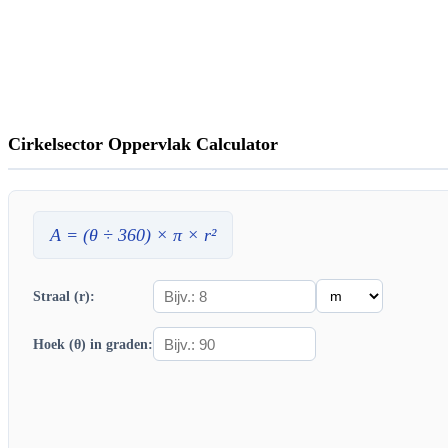
Cirkelsector Oppervlak Calculator
A
= (θ ÷ 360) × π ×
r
²
Straal (r):
Hoek (θ) in graden: