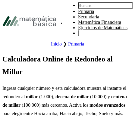
Saltar a la navegación principal
Buscar:
Saltar al contenido principal
Primaria
Saltar al pie de página
Secundaria
Matemática Financiera
Abrir menú principal del sitio.
Ejercicios de Matemáticas
Inicio
❯
Primaria
Calculadora Online de Redondeo al
Millar
Ingresa cualquier número y esta calculadora muestra al instante el
redondeo al
millar
(1.000),
decena de millar
(10.000) y
centena
de millar
(100.000) más cercanos. Activa los
modos avanzados
para elegir entre Hacia arriba, Hacia abajo, Techo, Suelo y más.