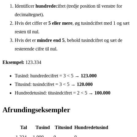
Identificer
hundrede
cifret (tredje position til venstre for
decimaltegnet).
Hvis det ciffer er
5 eller mere
, øg tusindcifret med 1 og sæt
resten til nul.
Hvis det er
mindre end 5
, behold tusindcifret og sæt de
resterende cifre til nul.
Eksempel:
123.334
Tusind: hundredecifret = 3 < 5 →
123.000
Titusind: tusindcifret = 3 < 5 →
120.000
Hundredetusind: titusindcifret = 2 < 5 →
100.000
Afrundingseksempler
Tal
Tusind
Titusind
Hundredetusind