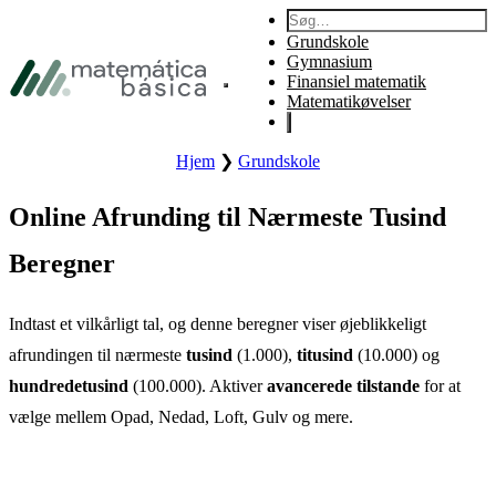
Gå til primær navigation
Søg:
Gå til primært indhold
Grundskole
Gå til sidefod
Gymnasium
Finansiel matematik
Åbn sidens primære menu.
Matematikøvelser
Hjem
❯
Grundskole
Online Afrunding til Nærmeste Tusind
Beregner
Indtast et vilkårligt tal, og denne beregner viser øjeblikkeligt
afrundingen til nærmeste
tusind
(1.000),
titusind
(10.000) og
hundredetusind
(100.000). Aktiver
avancerede tilstande
for at
vælge mellem Opad, Nedad, Loft, Gulv og mere.