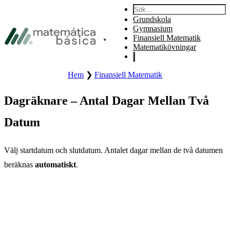
Gå till primär navigering
Sök:
Gå till primärt innehåll
Grundskola
Gå till sidfot
Gymnasium
Finansiell Matematik
Öppna webbplatsens primära meny.
Matematikövningar
Hem
❯
Finansiell Matematik
Dagräknare – Antal Dagar Mellan Två
Datum
Välj startdatum och slutdatum. Antalet dagar mellan de två datumen
beräknas
automatiskt
.