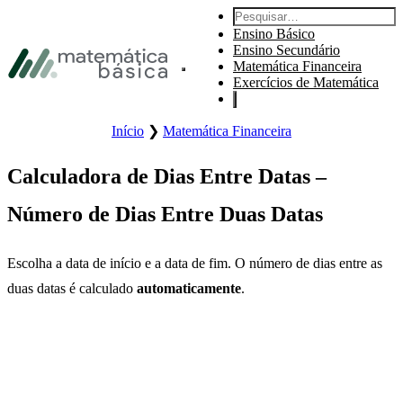
Ir para a navegação principal
Pesquisar:
Ir para o conteúdo principal
Ensino Básico
Ir para o rodapé
Ensino Secundário
Matemática Financeira
Abrir o menu principal do sítio web.
Exercícios de Matemática
Início
❯
Matemática Financeira
Calculadora de Dias Entre Datas –
Número de Dias Entre Duas Datas
Escolha a data de início e a data de fim. O número de dias entre as
duas datas é calculado
automaticamente
.