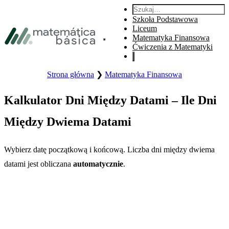
Przejdź do głównej nawigacji
Szukaj:
Przejdź do głównej treści
Szkoła Podstawowa
Przejdź do stopki
Liceum
Matematyka Finansowa
Otwórz główne menu strony.
Ćwiczenia z Matematyki
Strona główna
❯
Matematyka Finansowa
Kalkulator Dni Między Datami – Ile Dni
Między Dwiema Datami
Wybierz datę początkową i końcową. Liczba dni między dwiema
datami jest obliczana
automatycznie
.