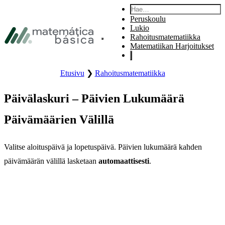
Siirry päänavigaatioon
Hae:
Siirry pääsisältöön
Peruskoulu
Siirry alatunnisteeseen
Lukio
Rahoitusmatematiikka
Avaa sivuston päävalikko.
Matematiikan Harjoitukset
Etusivu
❯
Rahoitusmatematiikka
Päivälaskuri – Päivien Lukumäärä
Päivämäärien Välillä
Valitse aloituspäivä ja lopetuspäivä. Päivien lukumäärä kahden
päivämäärän välillä lasketaan
automaattisesti
.